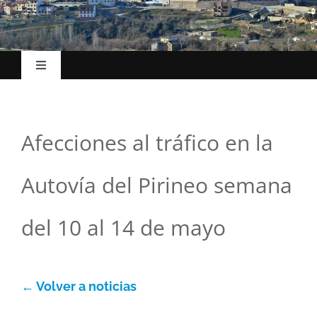
Toggle
Navigation
Hasiera
Afecciones al tráfico en la
Udalak
Autovía del Pirineo semana
Kokapena
del 10 al 14 de mayo
Turismoa
← Volver a noticias
Ekonomia