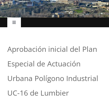
Toggle
Navigation
Hasiera
Aprobación inicial del Plan
Udalak
Especial de Actuación
Kokapena
Urbana Polígono Industrial
Turismoa
UC-16 de Lumbier
Ekonomia