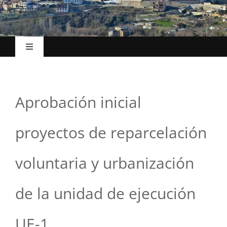
Toggle
Navigation
Hasiera
Aprobación inicial
Udalak
proyectos de reparcelación
Kokapena
voluntaria y urbanización
Turismoa
de la unidad de ejecución
Ekonomia
UE-1