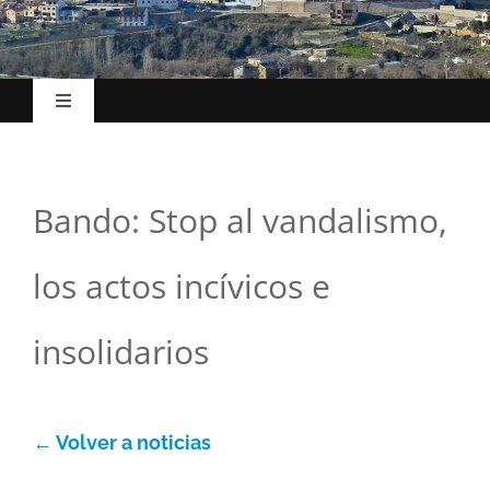
Toggle
Navigation
Hasiera
Bando: Stop al vandalismo,
Udalak
los actos incívicos e
Kokapena
insolidarios
Turismoa
← Volver a noticias
Ekonomia