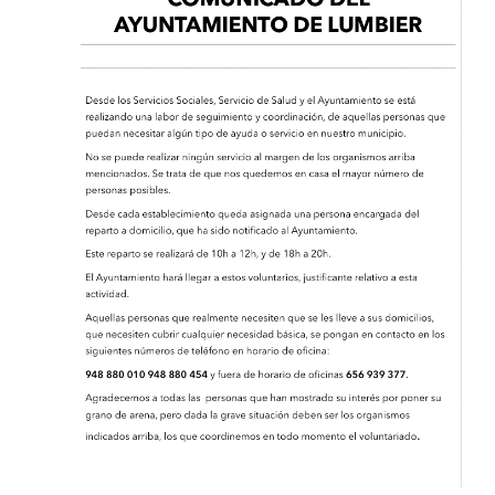
Orain
Argazkiak
Idatziguzu