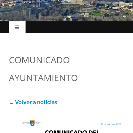
Toggle
Navigation
Hasiera
COMUNICADO
Udalak
AYUNTAMIENTO
Kokapena
Turismoa
← Volver a noticias
Ekonomia