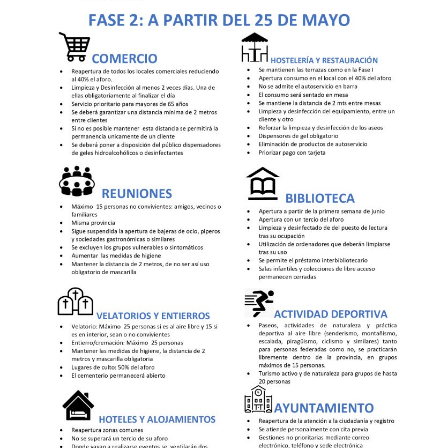
Orain
Argazkiak
Idatziguzu