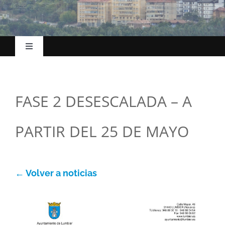
Toggle
Navigation
Hasiera
FASE 2 DESESCALADA – A
Udalak
PARTIR DEL 25 DE MAYO
Kokapena
Turismoa
← Volver a noticias
Ekonomia