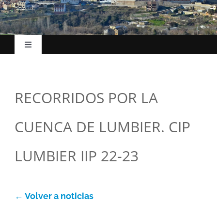
Toggle
Navigation
Hasiera
RECORRIDOS POR LA
Udalak
CUENCA DE LUMBIER. CIP
Kokapena
LUMBIER IIP 22-23
Turismoa
← Volver a noticias
Ekonomia