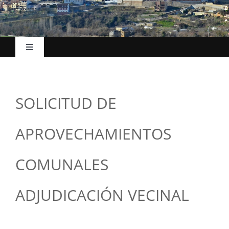
Toggle
Navigation
Hasiera
SOLICITUD DE
Udalak
APROVECHAMIENTOS
Kokapena
COMUNALES
Turismoa
ADJUDICACIÓN VECINAL
Ekonomia