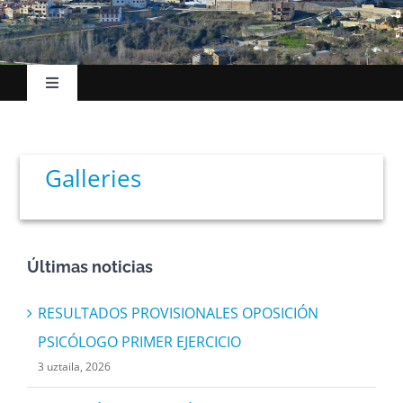
Toggle
Navigation
Hasiera
Galleries
Udalak
Kokapena
Últimas noticias
Turismoa
RESULTADOS PROVISIONALES OPOSICIÓN
PSICÓLOGO PRIMER EJERCICIO
Ekonomia
3 uztaila, 2026