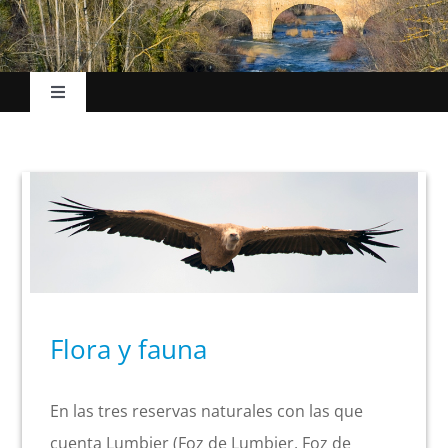
Toggle
Navigation
Inicio
El Ayuntamiento
Esc. Música
Flora y fauna
La villa
Turismo
En las tres reservas naturales con las que
cuenta Lumbier (Foz de Lumbier, Foz de