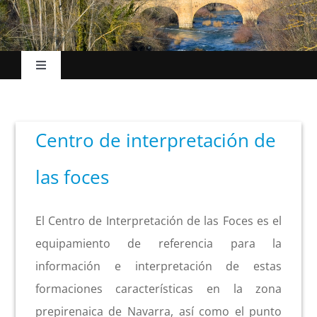
Toggle
Navigation
Inicio
Centro de interpretación de
El Ayuntamiento
las foces
Esc. Música
El Centro de Interpretación de las Foces es el
La villa
equipamiento de referencia para la
información e interpretación de estas
formaciones características en la zona
Turismo
prepirenaica de Navarra, así como el punto