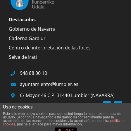
Destacados
Gobierno de Navarra
Caderna Garalur
Centro de interpretación de las foces
Selva de Irati
948 88 00 10
ayuntamiento@lumbier.es
C/ Mayor 46 C.P. 31440 Lumbier (NAVARRA)
Uso de cookies
Este sitio web utiliza cookies para que usted tenga la mejor experiencia de
© 2015 Ayuntamiento de Lumbier |
Aviso legal
|
usuario. Si continúa navegando está dando su consentimiento para la
aceptación de las mencionadas cookies y la aceptación de nuestra
política de
cookies
, pinche el enlace para mayor información.
Accesibilidad
|
by junnabranding
ACEPTAR