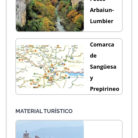
Actividad económica
Arbaiun-
Lumbier
Actualidad
Comarca
Manc. Servicios Sociales
de
Sangüesa
Contacto
y
Prepirineo
MATERIAL TURÍSTICO