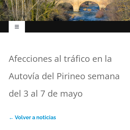
Toggle
Navigation
Inicio
Afecciones al tráfico en la
El Ayuntamiento
Autovía del Pirineo semana
Esc. Música
del 3 al 7 de mayo
La villa
← Volver a noticias
Turismo