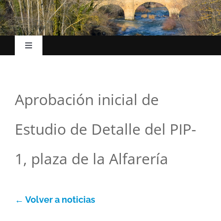
Toggle
Navigation
Inicio
Aprobación inicial de
El Ayuntamiento
Estudio de Detalle del PIP-
Esc. Música
1, plaza de la Alfarería
La villa
← Volver a noticias
Turismo