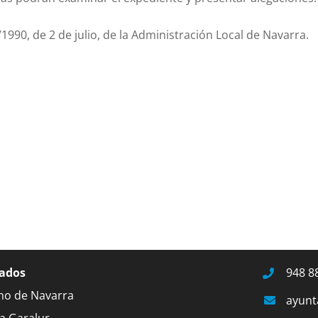
/1990, de 2 de julio, de la Administración Local de Navarra.
ados
948 8
no de Navarra
ayunt
a Garalur