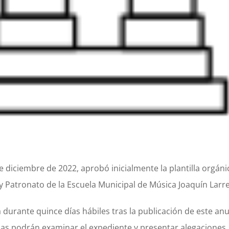
 diciembre de 2022, aprobó inicialmente la plantilla orgáni
y Patronato de la Escuela Municipal de Música Joaquín Larre
a durante quince días hábiles tras la publicación de este an
das podrán examinar el expediente y presentar alegaciones.