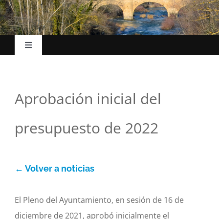
Toggle
Navigation
Inicio
Aprobación inicial del
El Ayuntamiento
presupuesto de 2022
Esc. Música
La villa
← Volver a noticias
Turismo
El Pleno del Ayuntamiento, en sesión de 16 de
diciembre de 2021, aprobó inicialmente el