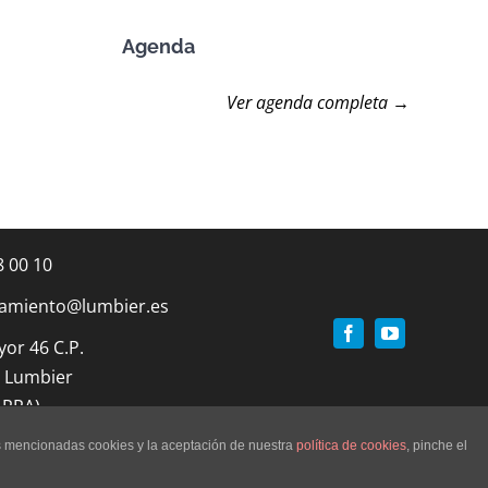
Agenda
Ver agenda completa →
8 00 10
amiento@lumbier.es
yor 46 C.P.
 Lumbier
ARRA)
as mencionadas cookies y la aceptación de nuestra
política de cookies
, pinche el
nnabranding