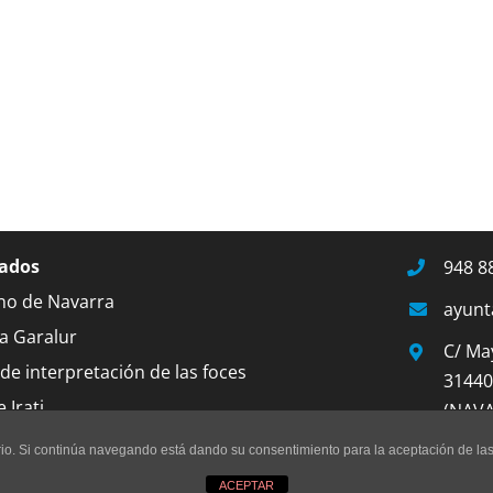
ados
948 8
no de Navarra
ayunt
a Garalur
C/ Ma
de interpretación de las foces
31440
 Irati
(NAV
uario. Si continúa navegando está dando su consentimiento para la aceptación de l
untamiento de Lumbier |
Aviso legal
|
Accesibilidad
|
by ju
ACEPTAR