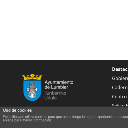
Destac
Gobier
Cadern
Centro 
Selva de
Uso de cookies
Este sitio web utiliza cookies para que usted tenga la mejor experiencia de us
enlace para mayor información.
© 2015 Ay