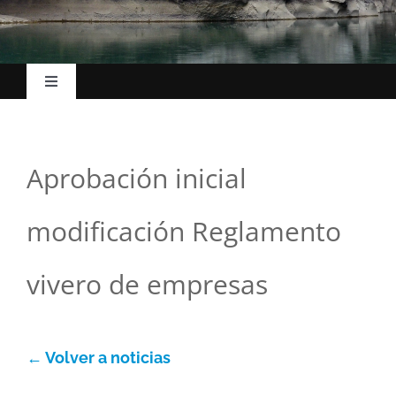
Toggle
Navigation
Inicio
Aprobación inicial
El Ayuntamiento
modificación Reglamento
Esc. Música
vivero de empresas
La villa
← Volver a noticias
Turismo