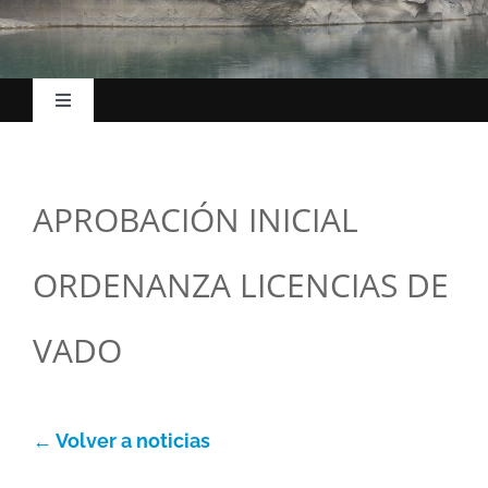
Toggle
Navigation
Inicio
APROBACIÓN INICIAL
El Ayuntamiento
ORDENANZA LICENCIAS DE
Esc. Música
VADO
La villa
← Volver a noticias
Turismo