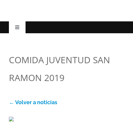
Toggle
Navigation
Inicio
COMIDA JUVENTUD SAN
El Ayuntamiento
RAMON 2019
Esc. Música
La villa
← Volver a noticias
Turismo