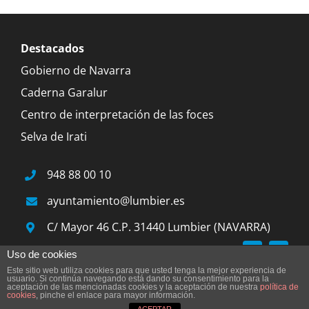
Destacados
Gobierno de Navarra
Caderna Garalur
Centro de interpretación de las foces
Selva de Irati
948 88 00 10
ayuntamiento@lumbier.es
C/ Mayor 46 C.P. 31440 Lumbier (NAVARRA)
Uso de cookies
Este sitio web utiliza cookies para que usted tenga la mejor experiencia de
© 2015 Ayuntamiento de Lumbier |
Aviso legal
|
usuario. Si continúa navegando está dando su consentimiento para la
aceptación de las mencionadas cookies y la aceptación de nuestra
política de
cookies
, pinche el enlace para mayor información.
Accesibilidad
|
by junnabranding