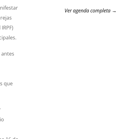
nifestar
Ver agenda completa →
arejas
 IRPF)
ipales.
s antes
os que
r
io