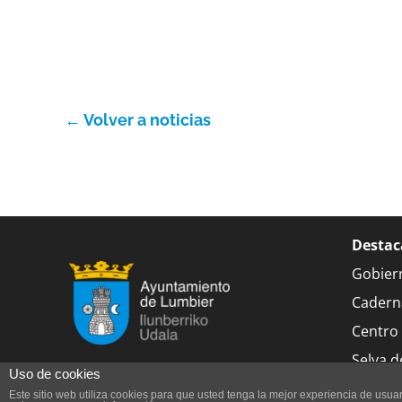
← Volver a noticias
Destac
Gobier
Cadern
Centro 
Selva de
Uso de cookies
Este sitio web utiliza cookies para que usted tenga la mejor experiencia de us