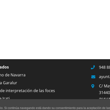
ados
948 8
no de Navarra
ayunt
a Garalur
C/ Ma
de interpretación de las foces
31440
 Irati
(NAV
uario. Si continúa navegando está dando su consentimiento para la aceptación de l