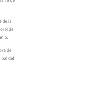
ha 16 de
s de la
Foral de
enio.
ora de
ipal del