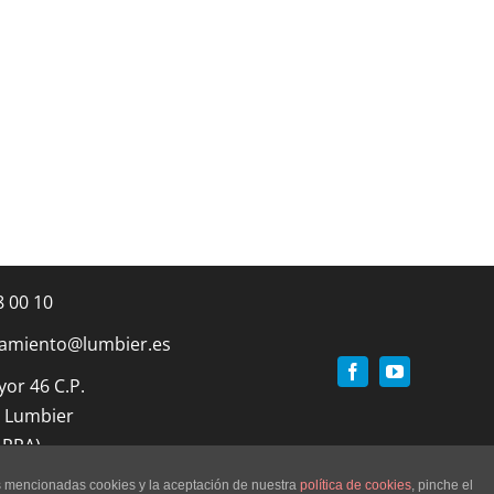
8 00 10
amiento@lumbier.es
yor 46 C.P.
 Lumbier
ARRA)
as mencionadas cookies y la aceptación de nuestra
política de cookies
, pinche el