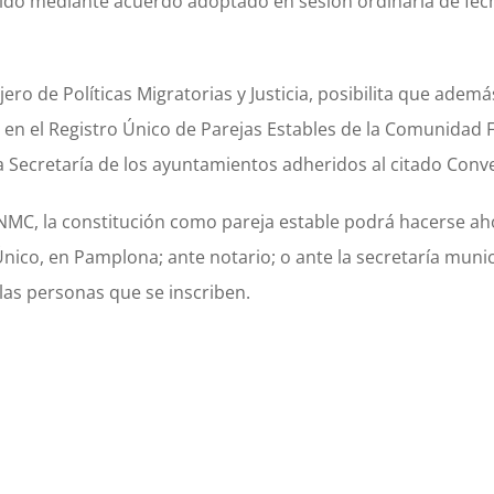
rido mediante acuerdo adoptado en sesión ordinaria de fec
jero de Políticas Migratorias y Justicia, posibilita que ademá
le en el Registro Único de Parejas Estables de la Comunidad 
 Secretaría de los ayuntamientos adheridos al citado Conv
FNMC, la constitución como pareja estable podrá hacerse ah
Único, en Pamplona; ante notario; o ante la secretaría munic
las personas que se inscriben.