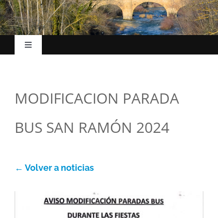
Toggle
Navigation
Inicio
MODIFICACION PARADA
El Ayuntamiento
BUS SAN RAMÓN 2024
Esc. Música
La villa
← Volver a noticias
Turismo