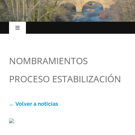
Toggle
Navigation
Inicio
NOMBRAMIENTOS
El Ayuntamiento
PROCESO ESTABILIZACIÓN
Esc. Música
La villa
← Volver a noticias
Turismo