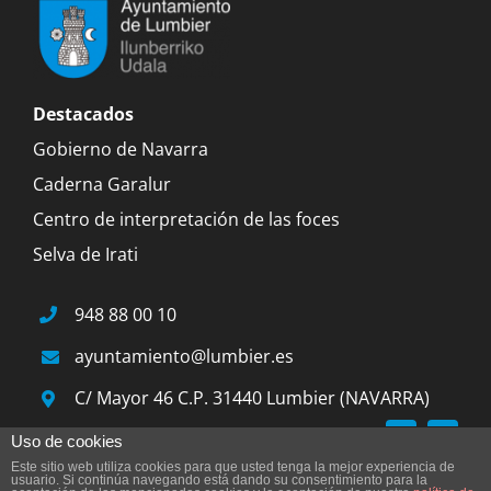
Destacados
Gobierno de Navarra
Caderna Garalur
Centro de interpretación de las foces
Selva de Irati
948 88 00 10
ayuntamiento@lumbier.es
C/ Mayor 46 C.P. 31440 Lumbier (NAVARRA)
Uso de cookies
Este sitio web utiliza cookies para que usted tenga la mejor experiencia de
© 2015 Ayuntamiento de Lumbier |
Aviso legal
|
usuario. Si continúa navegando está dando su consentimiento para la