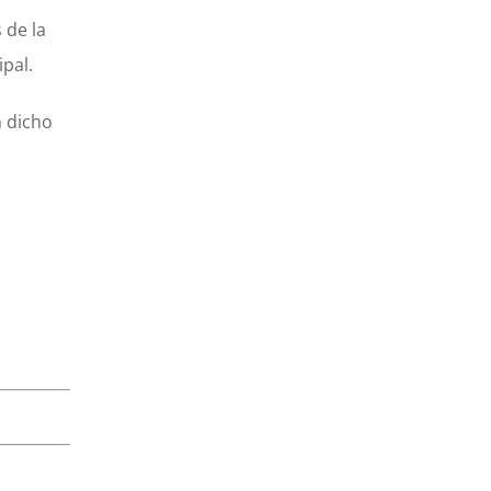
 de la
pal.
n dicho