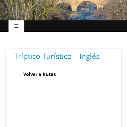
Toggle
Navigation
Inicio
Tríptico Turístico – Inglés
El Ayuntamiento
← Volver a Rutas
Esc. Música
La villa
Turismo